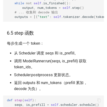
while
not
self
.
is_finished
():
output
,
num_tokens
=
self
.
step
()
# ... 收集和 decode 输出
outputs
=
[{
"text"
:
self
.
tokenizer
.
decode
(
token
6.5 step 函数
每步生成一个 token：
从 Scheduler 调度 seqs 和 is_prefill。
调用 ModelRunner.run(seqs, is_prefill) 获取
token_ids。
Scheduler.postprocess 更新状态。
返回 outputs 和 num_tokens（prefill 累加，
decode 为负）。
def
step
(
self
):
seqs
,
is_prefill
=
self
.
scheduler
.
schedule
()