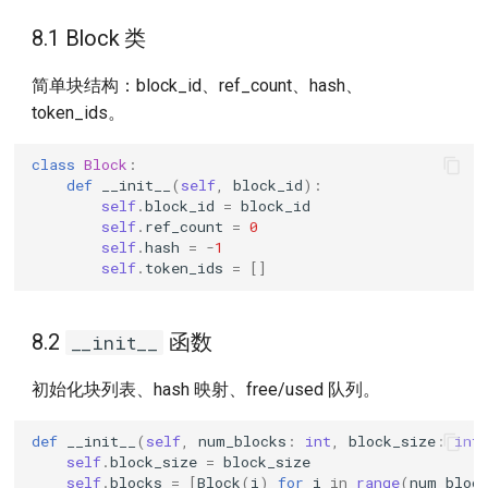
8.1 Block 类
简单块结构：block_id、ref_count、hash、
token_ids。
class
Block
:
def
__init__
(
self
,
block_id
):
self
.
block_id
=
block_id
self
.
ref_count
=
0
self
.
hash
=
-
1
self
.
token_ids
=
[]
8.2
函数
__init__
初始化块列表、hash 映射、free/used 队列。
def
__init__
(
self
,
num_blocks
:
int
,
block_size
:
int
self
.
block_size
=
block_size
self
.
blocks
=
[
Block
(
i
)
for
i
in
range
(
num_bloc