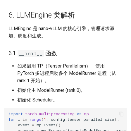
6. LLMEngine 类解析
LLMEngine 是 nano-vLLM 的核心引擎，管理请求添
加、调度和生成。
6.1
函数
__init__
如果启用 TP（Tensor Parallelism），使用
PyTorch 多进程启动多个 ModelRunner 进程（从
rank 1 开始）。
初始化主 ModelRunner (rank 0)。
初始化 Scheduler。
import
torch.multiprocessing
as
mp
for
i
in
range
(
1
,
config
.
tensor_parallel_size
):
event
=
mp
.
Event
()
process
=
mp
.
Process
(
target
=
ModelRunner
,
args
=
(