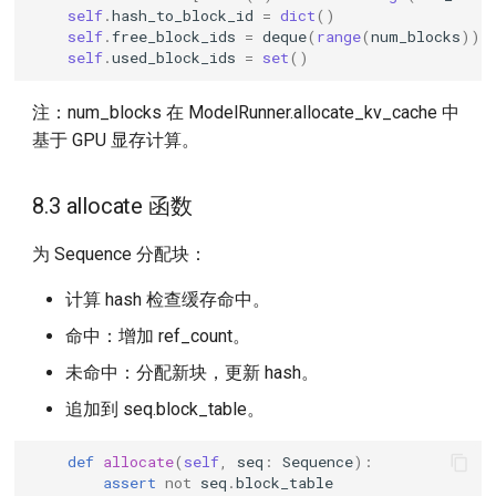
self
.
hash_to_block_id
=
dict
()
self
.
free_block_ids
=
deque
(
range
(
num_blocks
))
self
.
used_block_ids
=
set
()
注：num_blocks 在 ModelRunner.allocate_kv_cache 中
基于 GPU 显存计算。
8.3 allocate 函数
为 Sequence 分配块：
计算 hash 检查缓存命中。
命中：增加 ref_count。
未命中：分配新块，更新 hash。
追加到 seq.block_table。
def
allocate
(
self
,
seq
:
Sequence
):
assert
not
seq
.
block_table