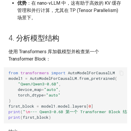
优势
：在 nano-vLLM 中，这有助于高效的 KV 缓存
管理和并行计算，尤其在 TP (Tensor Parallelism)
场景下。
4. 分析模型结构
使用 Transformers 库加载模型并检查第一个
Transformer Block：
from
transformers
import
AutoModelForCausalLM
model1
=
AutoModelForCausalLM
.
from_pretrained
(
"Qwen/Qwen3-0.6B"
,
device_map
=
"auto"
,
torch_dtype
=
"auto"
)
first_block
=
model1
.
model
.
layers
[
0
]
print
(
"
\n
--- Qwen3-0.6B 第一个 Transformer Block 结构
print
(
first_block
)