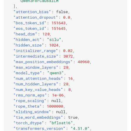
"Qwen3ForCausalLM"
],
"attention_bias"
:
false
,
"attention_dropout"
:
0.0
,
"bos_token_id"
:
151643
,
"eos_token_id"
:
151645
,
"head_dim"
:
128
,
"hidden_act"
:
"silu"
,
"hidden_size"
:
1024
,
"initializer_range"
:
0.02
,
"intermediate_size"
:
3072
,
"max_position_embeddings"
:
40960
,
"max_window_layers"
:
28
,
"model_type"
:
"qwen3"
,
"num_attention_heads"
:
16
,
"num_hidden_layers"
:
28
,
"num_key_value_heads"
:
8
,
"rms_norm_eps"
:
1e-06
,
"rope_scaling"
:
null
,
"rope_theta"
:
1000000
,
"sliding_window"
:
null
,
"tie_word_embeddings"
:
true
,
"torch_dtype"
:
"bfloat16"
,
"transformers_version"
:
"4.51.0"
,