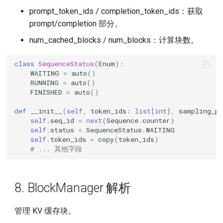
prompt_token_ids / completion_token_ids：获取
prompt/completion 部分。
num_cached_blocks / num_blocks：计算块数。
class
SequenceStatus
(
Enum
):
WAITING
=
auto
()
RUNNING
=
auto
()
FINISHED
=
auto
()
def
__init__
(
self
,
token_ids
:
list
[
int
],
sampling_p
self
.
seq_id
=
next
(
Sequence
.
counter
)
self
.
status
=
SequenceStatus
.
WAITING
self
.
token_ids
=
copy
(
token_ids
)
# ... 其他字段
8. BlockManager 解析
管理 KV 缓存块。