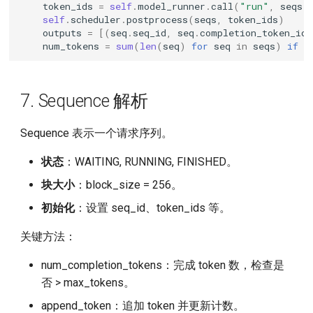
token_ids
=
self
.
model_runner
.
call
(
"run"
,
seqs
,
self
.
scheduler
.
postprocess
(
seqs
,
token_ids
)
outputs
=
[(
seq
.
seq_id
,
seq
.
completion_token_ids
num_tokens
=
sum
(
len
(
seq
)
for
seq
in
seqs
)
if
i
7. Sequence 解析
Sequence 表示一个请求序列。
状态
：WAITING, RUNNING, FINISHED。
块大小
：block_size = 256。
初始化
：设置 seq_id、token_ids 等。
关键方法：
num_completion_tokens：完成 token 数，检查是
否 > max_tokens。
append_token：追加 token 并更新计数。