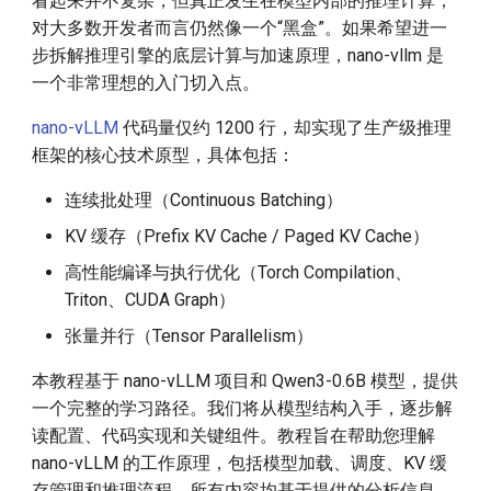
看起来并不复杂，但真正发生在模型内部的推理计算，
community
8.2 __init__ 函数
对大多数开发者而言仍然像一个“黑盒”。如果希望进一
步拆解推理引擎的底层计算与加速原理，nano-vllm 是
部署和体验 d.run DeepSeek
8.3 allocate 函数
一个非常理想的入门切入点。
nano-vLLM
代码量仅约 1200 行，却实现了生产级推理
AI Trend in 2025
9. Scheduler 解析
框架的核心技术原型，具体包括：
9.1 __init__ 函数
连续批处理（Continuous Batching）
KV 缓存（Prefix KV Cache / Paged KV Cache）
9.2 schedule 函数
高性能编译与执行优化（Torch Compilation、
10. ModelRunner 解析
Triton、CUDA Graph）
张量并行（Tensor Parallelism）
10.1 __init__ 函数
本教程基于 nano-vLLM 项目和 Qwen3-0.6B 模型，提供
10.2 allocate_kv_cache 函
一个完整的学习路径。我们将从模型结构入手，逐步解
数
读配置、代码实现和关键组件。教程旨在帮助您理解
nano-vLLM 的工作原理，包括模型加载、调度、KV 缓
10.3 capture_cudagraph 函
存管理和推理流程。所有内容均基于提供的分析信息，