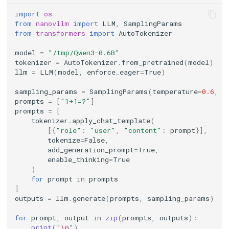
import
os
from
nanovllm
import
LLM
,
SamplingParams
from
transformers
import
AutoTokenizer
model
=
"/tmp/Qwen3-0.6B"
tokenizer
=
AutoTokenizer
.
from_pretrained
(
model
)
llm
=
LLM
(
model
,
enforce_eager
=
True
)
sampling_params
=
SamplingParams
(
temperature
=
0.6
,
m
prompts
=
[
"1+1=?"
]
prompts
=
[
tokenizer
.
apply_chat_template
(
[{
"role"
:
"user"
,
"content"
:
prompt
}],
tokenize
=
False
,
add_generation_prompt
=
True
,
enable_thinking
=
True
)
for
prompt
in
prompts
]
outputs
=
llm
.
generate
(
prompts
,
sampling_params
)
for
prompt
,
output
in
zip
(
prompts
,
outputs
):
print
(
"
\n
"
)