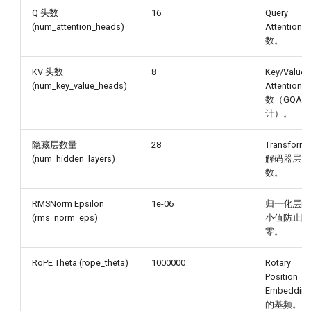
Q 头数
16
Query
(num_attention_heads)
Attention 
数。
KV 头数
8
Key/Value
(num_key_value_heads)
Attention 
数（GQA 
计）。
隐藏层数量
28
Transforme
(num_hidden_layers)
解码器层
数。
RMSNorm Epsilon
1e-06
归一化层的
(rms_norm_eps)
小值防止除
零。
RoPE Theta (rope_theta)
1000000
Rotary
Position
Embeddin
的基频。