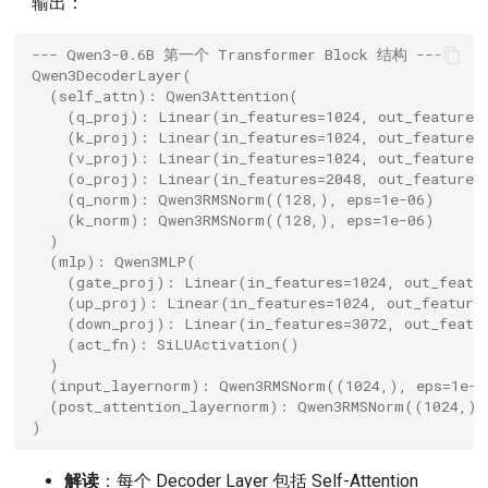
输出：
--- Qwen3-0.6B 第一个 Transformer Block 结构 ---
Qwen3DecoderLayer(
  (self_attn): Qwen3Attention(
    (q_proj): Linear(in_features=1024, out_features
    (k_proj): Linear(in_features=1024, out_features
    (v_proj): Linear(in_features=1024, out_features
    (o_proj): Linear(in_features=2048, out_features
    (q_norm): Qwen3RMSNorm((128,), eps=1e-06)
    (k_norm): Qwen3RMSNorm((128,), eps=1e-06)
  )
  (mlp): Qwen3MLP(
    (gate_proj): Linear(in_features=1024, out_featu
    (up_proj): Linear(in_features=1024, out_feature
    (down_proj): Linear(in_features=3072, out_featu
    (act_fn): SiLUActivation()
  )
  (input_layernorm): Qwen3RMSNorm((1024,), eps=1e-0
  (post_attention_layernorm): Qwen3RMSNorm((1024,),
)
解读
：每个 Decoder Layer 包括 Self-Attention