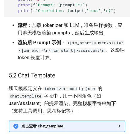
print
(
f
"Prompt: 
{
prompt
!r}
"
)
print
(
f
"Completion: 
{
output
[
'text'
]
!r}
"
)
流程
：加载 tokenizer 和 LLM，准备采样参数，应
用聊天模板渲染 prompts，然后生成输出。
渲染后 Prompt 示例
：
<|im_start|>user\n1+1=?
。这影响
<|im_end|>\n<|im_start|>assistant\n
token 长度计算。
5.2 Chat Template
聊天模板定义在
的
tokenizer_config.json
字段中，用于不同角色（如
chat_template
user/assistant）的提示渲染。完整模板字符串如下
（支持工具调用、思考标记等）：
点击查看 chat_template