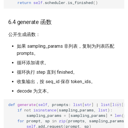
return
self
.
scheduler
.
is_finished
()
6.4 generate 函数
公开生成函数：
如果 sampling_params 非列表，复制为列表匹配
prompts。
循环添加请求。
循环执行 step 直到 finished。
收集输出，按 seq_id 保存 token_ids。
decode 为文本。
def
generate
(
self
,
prompts
:
list
[
str
]
|
list
[
list
[
i
if
not
isinstance
(
sampling_params
,
list
):
sampling_params
=
[
sampling_params
]
*
len
(
p
for
prompt
,
sp
in
zip
(
prompts
,
sampling_params
)
self
.
add_request
(
prompt
,
sp
)