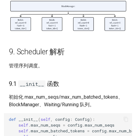
9. Scheduler 解析
管理序列调度。
9.1
函数
__init__
初始化 max_num_seqs/max_num_batched_tokens、
BlockManager、Waiting/Running 队列。
def
__init__
(
self
,
config
:
Config
):
self
.
max_num_seqs
=
config
.
max_num_seqs
self
.
max_num_batched_tokens
=
config
.
max_num_ba