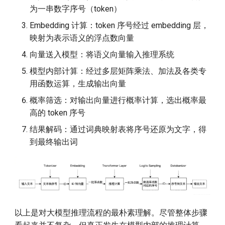
Throughput LLM Inference
Kimi Success and Other
g
为一串数字序号（token）
System
Domestic LLM
6. LLMEngine 类解析
Embedding 计算：token 序号经过 embedding 层，
s
映射为表示语义的浮点数向量
KV-Cache Wins You Can See
Introduction to DBRX Open
6.1 __init__ 函数
e
Source LLM
向量送入模型：将语义向量输入推理系统
a
CUDA Core Dump, A Tool to
6.2 add_request 函数
模型内部计算：经过多层矩阵乘法、加法及各类专
Debug Memory Access
Transforms Compute into
r
用函数运算，生成输出向量
Profit
6.3 is_finished 函数
c
LMCache supports gpt-oss
概率筛选：对输出向量进行概率计算，选出概率最
Who Will Replace the
高的 token 序号
6.4 generate 函数
h
FlowSpeech Converts Text
Transformer
结果解码：通过词典映射表将序号还原为文字，得
into Speech
6.5 step 函数
到最终输出词
Fintech Welcomes the LLM
GPT-5 Officially Released
Era
7. Sequence 解析
d.run Launches DeepSeek-
8. BlockManager 解析
R1-0528
8.1 Block 类
以上是对大模型推理流程的最朴素理解。尽管整体步骤
Announcing the llm-d