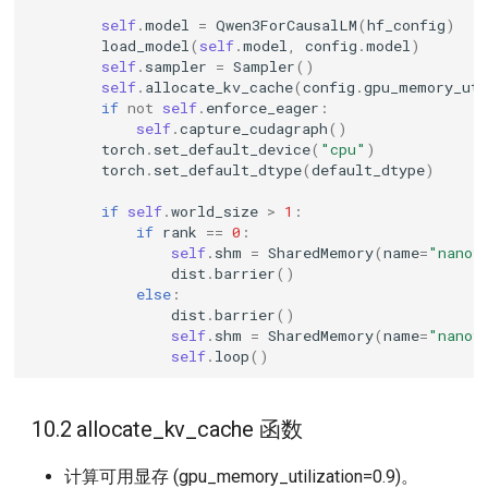
self
.
model
=
Qwen3ForCausalLM
(
hf_config
)
load_model
(
self
.
model
,
config
.
model
)
self
.
sampler
=
Sampler
()
self
.
allocate_kv_cache
(
config
.
gpu_memory_uti
if
not
self
.
enforce_eager
:
self
.
capture_cudagraph
()
torch
.
set_default_device
(
"cpu"
)
torch
.
set_default_dtype
(
default_dtype
)
if
self
.
world_size
>
1
:
if
rank
==
0
:
self
.
shm
=
SharedMemory
(
name
=
"nanov
dist
.
barrier
()
else
:
dist
.
barrier
()
self
.
shm
=
SharedMemory
(
name
=
"nanov
self
.
loop
()
10.2 allocate_kv_cache 函数
计算可用显存 (gpu_memory_utilization=0.9)。