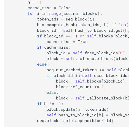
h
=
-
1
cache_miss
=
False
for
i
in
range
(
seq
.
num_blocks
):
token_ids
=
seq
.
block
(
i
)
h
=
compute_hash
(
token_ids
,
h
)
if
len
(
t
block_id
=
self
.
hash_to_block_id
.
get
(
h
,
if
block_id
==
-
1
or
self
.
blocks
[
block_i
cache_miss
=
True
if
cache_miss
:
block_id
=
self
.
free_block_ids
[
0
]
block
=
self
.
_allocate_block
(
block_i
else
:
seq
.
num_cached_tokens
+=
self
.
block_
if
block_id
in
self
.
used_block_ids
:
block
=
self
.
blocks
[
block_id
]
block
.
ref_count
+=
1
else
:
block
=
self
.
_allocate_block
(
blo
if
h
!=
-
1
:
block
.
update
(
h
,
token_ids
)
self
.
hash_to_block_id
[
h
]
=
block_id
seq
.
block_table
.
append
(
block_id
)