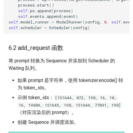
process
.
start
()
self
.
ps
.
append
(
process
)
self
.
events
.
append
(
event
)
self
.
model_runner
=
ModelRunner
(
config
,
0
,
self
.
even
self
.
scheduler
=
Scheduler
(
config
)
6.2 add_request 函数
将 prompt 转换为 Sequence 并添加到 Scheduler 的
Waiting 队列。
如果 prompt 是字符串，使用 tokenizer.encode() 转
为 token_ids。
示例 token_ids：
[151644, 872, 198, 16, 10,
16, 19884, 151645, 198, 151644, 77091, 198]
（对应渲染后的 prompt）。
创建 Sequence 并调度添加。