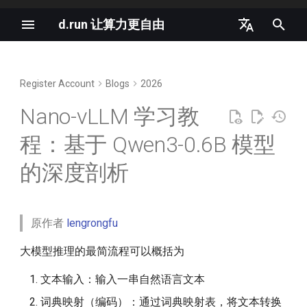
d.run 让算力更自由
I
中文
n
English
Register Account
Blogs
2026
1. Qwen3-0.6B 模型结构概述
New AI terms in 2025
d.run 是生成式 AI 的理想平台
i
Nano-vLLM 学习教
t
2. 解读 config.json
The vLLM MoE Playbook
K8s and Generative AI
程：基于 Qwen3-0.6B 模型
i
3. GQA 解读
Deep Dive into Agent
OpenAI GPT-4o is Completely
的深度剖析
a
Sandbox
Free
4. 分析模型结构
l
Gang Scheduling in
OpenAI LLM Specifications
i
原作者
lengrongfu
Kubernetes 1.35
5. nano-vLLM 解读
z
2024 AI Infrastructure Survey
大模型推理的最简流程可以概括为
推理是下一个独角兽赛道
5.1 Demo 代码解读
i
Cloud Native AI White Paper
文本输入：输入一串自然语言文本
n
Anatomy of a High-
5.2 Chat Template
词典映射（编码）：通过词典映射表，将文本转换