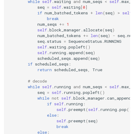
while
self
.
waiting
and
num_seqs
<
self
.
max_n
seq
=
self
.
waiting
[
0
]
if
num_batched_tokens
+
len
(
seq
)
>
self
break
num_seqs
+=
1
self
.
block_manager
.
allocate
(
seq
)
num_batched_tokens
+=
len
(
seq
)
-
seq
.
nu
seq
.
status
=
SequenceStatus
.
RUNNING
self
.
waiting
.
popleft
()
self
.
running
.
append
(
seq
)
scheduled_seqs
.
append
(
seq
)
if
scheduled_seqs
:
return
scheduled_seqs
,
True
# decode
while
self
.
running
and
num_seqs
<
self
.
max_n
seq
=
self
.
running
.
popleft
()
while
not
self
.
block_manager
.
can_append
(
if
self
.
running
:
self
.
preempt
(
self
.
running
.
pop
()
else
:
self
.
preempt
(
seq
)
break
else
: