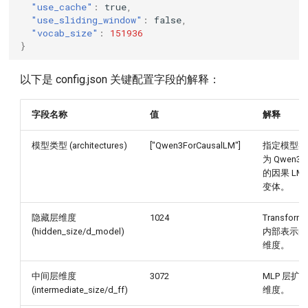
"use_cache"
:
true
,
"use_sliding_window"
:
false
,
"vocab_size"
:
151936
}
以下是 config.json 关键配置字段的解释：
字段名称
值
解释
模型类型 (architectures)
["Qwen3ForCausalLM"]
指定模型类
为 Qwen3
的因果 LM
变体。
隐藏层维度
1024
Transforme
(hidden_size/d_model)
内部表示的
维度。
中间层维度
3072
MLP 层扩
(intermediate_size/d_ff)
维度。