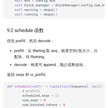
self
.
eos
=
config
.
eos
self
.
block_manager
=
BlockManager
(
config
.
num_kvc
self
.
waiting
=
deque
()
self
.
running
=
deque
()
9.2 schedule 函数
优先 prefill，然后 decode：
prefill：从 Waiting 取 seq，检查空间/批大小，分
配块，转 Running。
decode：检查可 append，预占或释放块。
返回 seqs 和 is_prefill。
def
schedule
(
self
)
->
tuple
[
list
[
Sequence
],
bool
]:
# prefill
scheduled_seqs
=
[]
num_seqs
=
0
num_batched_tokens
=
0