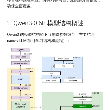
数
确保全面覆盖。
10.4 run 函数
1. Qwen3-0.6B 模型结构概述
10.5 prepare_prefill 函数
Qwen3 的模型结构如下（忽略参数细节，主要结合
10.6 run_model 函数
nano-vLLM 项目学习结构和流程）：
11. load_model 解析
12. activation.py SiluAndMul
解析
13. embed_head.py
VocabParallelEmbedding 解
析
13.1 ParallelLMHead