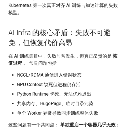
Throughput LLM Inference
Kimi Success and Other
g
Kubernetes 第一次真正对齐 AI 训练与加速计算的失败
System
Domestic LLM
官方使用建议
模型。
s
KV-Cache Wins You Can See
为什么 AI Infra 迫切需要
Introduction to DBRX Open
e
RestartAllContainers
Source LLM
AI Infra 的核心矛盾：失败不可避
a
CUDA Core Dump, A Tool to
免，但恢复代价高昂
Debug Memory Access
使用场景
Transforms Compute into
r
Profit
在 AI 训练集群中，失败时常发生，但真正昂贵的是
恢
c
LMCache supports gpt-oss
高效重启 ML/批处理任务
复过程
。 常见问题包括：
Who Will Replace the
h
FlowSpeech Converts Text
Transformer
重新运行 Init 容器以恢复干
NCCL/RDMA 通信进入错误状态
into Speech
净状态
GPU Context 锁死但进程仍存活
Fintech Welcomes the LLM
GPT-5 Officially Released
Era
处理高频短任务
Python Runtime 卡死、无法优雅退出
共享内存、HugePage、临时目录污染
d.run Launches DeepSeek-
DaoCloud 的实践与展望
单个 Worker 异常导致同步训练整体失败
R1-0528
这些问题有一个共同点：
单独重启一个容器几乎无效；
Announcing the llm-d