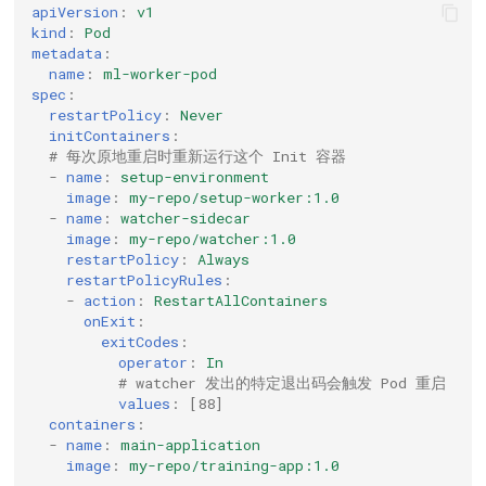
apiVersion
:
v1
kind
:
Pod
metadata
:
name
:
ml-worker-pod
spec
:
restartPolicy
:
Never
initContainers
:
# 每次原地重启时重新运行这个 Init 容器
-
name
:
setup-environment
image
:
my-repo/setup-worker:1.0
-
name
:
watcher-sidecar
image
:
my-repo/watcher:1.0
restartPolicy
:
Always
restartPolicyRules
:
-
action
:
RestartAllContainers
onExit
:
exitCodes
:
operator
:
In
# watcher 发出的特定退出码会触发 Pod 重启
values
:
[
88
]
containers
:
-
name
:
main-application
image
:
my-repo/training-app:1.0