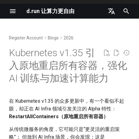
d.run 让算力更自由
I
中文
n
English
Register Account
Blogs
2026
AI Infra 的核心矛盾：失败不
New AI terms in 2025
d.run 是生成式 AI 的理想平台
i
可避免，但恢复代价高昂
Kubernetes v1.35 引
t
The vLLM MoE Playbook
K8s and Generative AI
入原地重启所有容器，强化
新特性详解：
i
RestartAllContainers
Deep Dive into Agent
OpenAI GPT-4o is Completely
AI 训练与加速计算能力
a
Sandbox
Free
特性状态与启用要求
l
Gang Scheduling in
OpenAI LLM Specifications
i
在 Kubernetes v1.35 的众多更新中，有一个看似不起
Kubernetes 1.35
触发机制
眼，却正在 AI Infra 领域引发关注的 Alpha 特性：
z
2024 AI Infrastructure Survey
RestartAllContainers（原地重启所有容器）
推理是下一个独角兽赛道
原地重启的执行流程
i
Cloud Native AI White Paper
从传统微服务的角度，它可能只是“更灵活的重启策
n
Anatomy of a High-
核心行为对比
略”； 但放到 AI Infra 场景，你会发现：这是